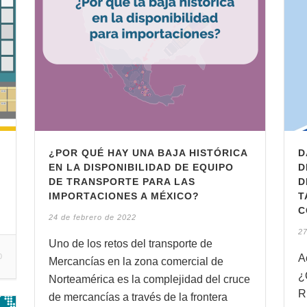
¿POR QUÉ HAY UNA BAJA HISTÓRICA
D
EN LA DISPONIBILIDAD DE EQUIPO
D
DE TRANSPORTE PARA LAS
D
IMPORTACIONES A MÉXICO?
T
C
24 de febrero de 2022
27
Uno de los retos del transporte de
0
A
Mercancías en la zona comercial de
¿
Norteamérica es la complejidad del cruce
R
de mercancías a través de la frontera