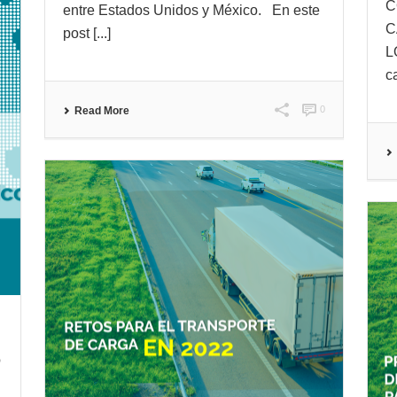
C
entre Estados Unidos y México. En este
C
post [...]
L
c
0
Read More
O