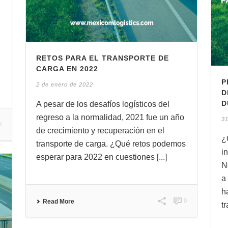
RETOS PARA EL TRANSPORTE DE
CARGA EN 2022
P
2 de enero de 2022
D
D
A pesar de los desafíos logísticos del
regreso a la normalidad, 2021 fue un año
31
0
de crecimiento y recuperación en el
¿
transporte de carga. ¿Qué retos podemos
i
esperar para 2022 en cuestiones [...]
N
a
h
0
Read More
tr