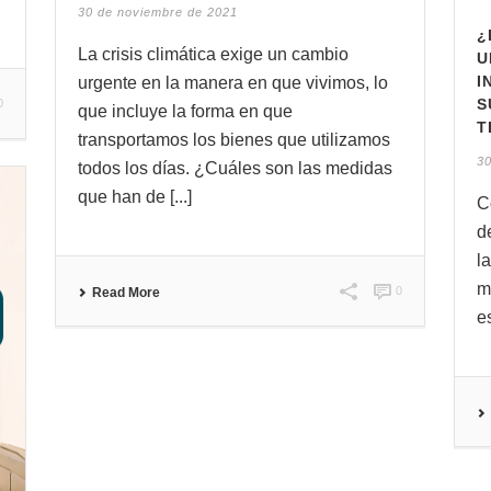
30 de noviembre de 2021
¿
La crisis climática exige un cambio
U
I
urgente en la manera en que vivimos, lo
S
0
que incluye la forma en que
T
transportamos los bienes que utilizamos
30
todos los días. ¿Cuáles son las medidas
que han de [...]
C
d
l
m
0
Read More
e