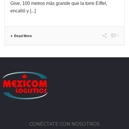
Give, 100 metros más grande que la torre Eiffel,
encalló y [...]
0
Read More
CONÉCTATE CON NOSOTROS